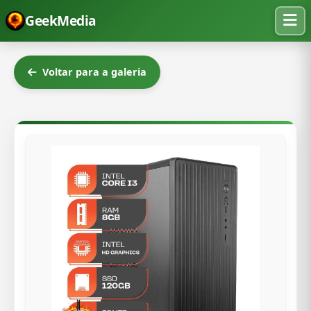
GeekMedia
Voltar para a galeria