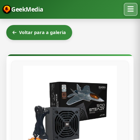
GeekMedia
Voltar para a galeria