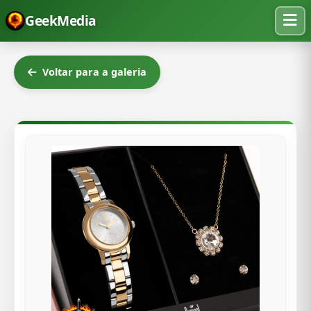
GeekMedia
Voltar para a galeria