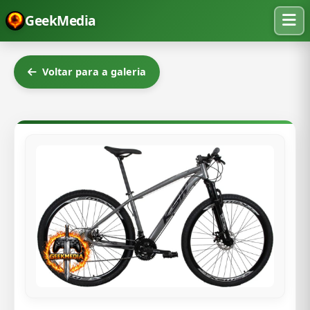
GeekMedia
Voltar para a galeria