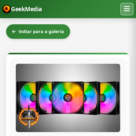
GeekMedia
Voltar para a galeria