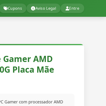
Cupons
Aviso Legal
Entre
e Gamer AMD
00G Placa Mãe
 PC Gamer com processador AMD