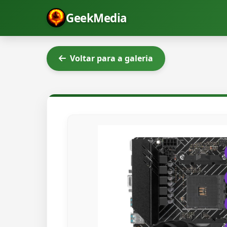
GeekMedia
Voltar para a galeria