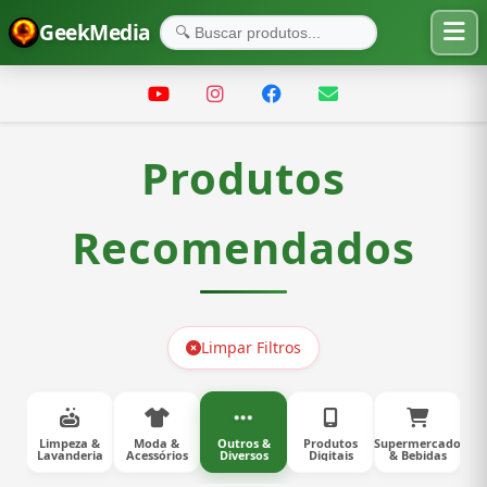
GeekMedia
Produtos
Recomendados
Limpar Filtros
Limpeza &
Moda &
Outros &
Produtos
Supermercado
Lavanderia
Acessórios
Diversos
Digitais
& Bebidas